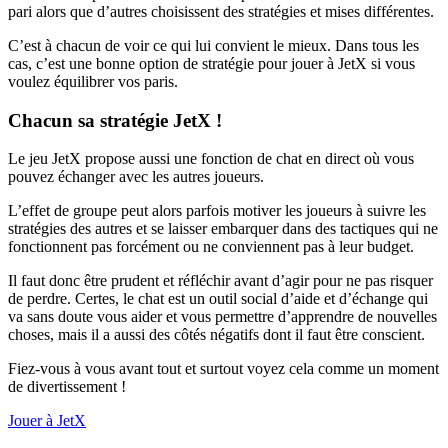
pari alors que d’autres choisissent des stratégies et mises différentes.
C’est à chacun de voir ce qui lui convient le mieux. Dans tous les
cas, c’est une bonne option de stratégie pour jouer à JetX si vous
voulez équilibrer vos paris.
Chacun sa stratégie JetX !
Le jeu JetX propose aussi une fonction de chat en direct où vous
pouvez échanger avec les autres joueurs.
L’effet de groupe peut alors parfois motiver les joueurs à suivre les
stratégies des autres et se laisser embarquer dans des tactiques qui ne
fonctionnent pas forcément ou ne conviennent pas à leur budget.
Il faut donc être prudent et réfléchir avant d’agir pour ne pas risquer
de perdre. Certes, le chat est un outil social d’aide et d’échange qui
va sans doute vous aider et vous permettre d’apprendre de nouvelles
choses, mais il a aussi des côtés négatifs dont il faut être conscient.
Fiez-vous à vous avant tout et surtout voyez cela comme un moment
de divertissement !
Jouer à JetX