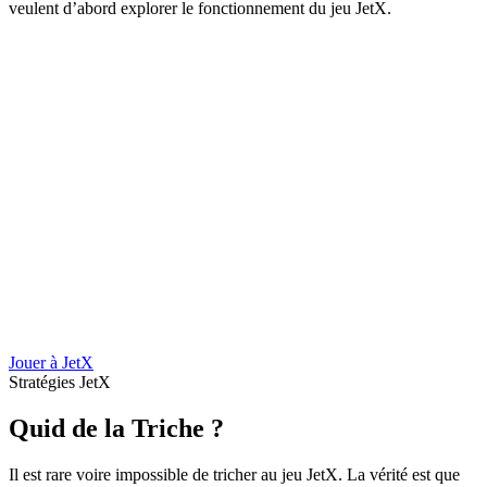
veulent d’abord explorer le fonctionnement du jeu JetX.
Jouer à JetX
Stratégies JetX
Quid de la Triche ?
Il est rare voire impossible de tricher au jeu JetX. La vérité est que