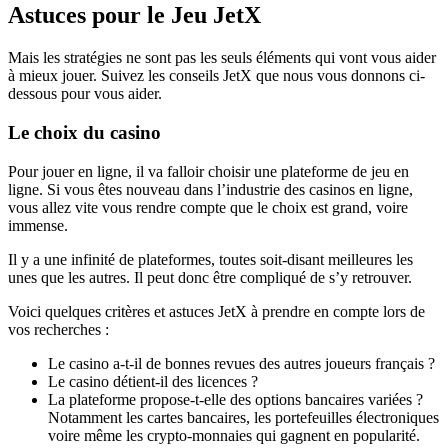
Astuces pour le Jeu JetX
Mais les stratégies ne sont pas les seuls éléments qui vont vous aider
à mieux jouer. Suivez les conseils JetX que nous vous donnons ci-
dessous pour vous aider.
Le choix du casino
Pour jouer en ligne, il va falloir choisir une plateforme de jeu en
ligne. Si vous êtes nouveau dans l’industrie des casinos en ligne,
vous allez vite vous rendre compte que le choix est grand, voire
immense.
Il y a une infinité de plateformes, toutes soit-disant meilleures les
unes que les autres. Il peut donc être compliqué de s’y retrouver.
Voici quelques critères et astuces JetX à prendre en compte lors de
vos recherches :
Le casino a-t-il de bonnes revues des autres joueurs français ?
Le casino détient-il des licences ?
La plateforme propose-t-elle des options bancaires variées ?
Notamment les cartes bancaires, les portefeuilles électroniques
voire même les crypto-monnaies qui gagnent en popularité.