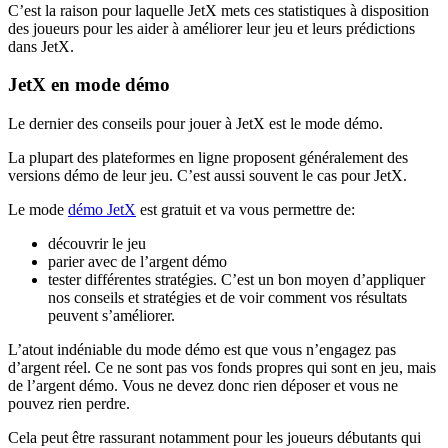
C’est la raison pour laquelle JetX mets ces statistiques à disposition
des joueurs pour les aider à améliorer leur jeu et leurs prédictions
dans JetX.
JetX en mode démo
Le dernier des conseils pour jouer à JetX est le mode démo.
La plupart des plateformes en ligne proposent généralement des
versions démo de leur jeu. C’est aussi souvent le cas pour JetX.
Le mode
démo JetX
est gratuit et va vous permettre de:
découvrir le jeu
parier avec de l’argent démo
tester différentes stratégies. C’est un bon moyen d’appliquer
nos conseils et stratégies et de voir comment vos résultats
peuvent s’améliorer.
L’atout indéniable du mode démo est que vous n’engagez pas
d’argent réel. Ce ne sont pas vos fonds propres qui sont en jeu, mais
de l’argent démo. Vous ne devez donc rien déposer et vous ne
pouvez rien perdre.
Cela peut être rassurant notamment pour les joueurs débutants qui