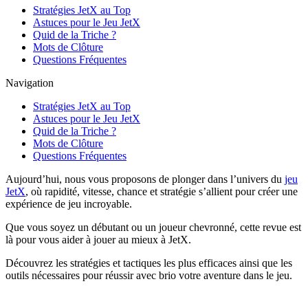
Stratégies JetX au Top
Astuces pour le Jeu JetX
Quid de la Triche ?
Mots de Clôture
Questions Fréquentes
Navigation
Stratégies JetX au Top
Astuces pour le Jeu JetX
Quid de la Triche ?
Mots de Clôture
Questions Fréquentes
Aujourd’hui, nous vous proposons de plonger dans l’univers du
jeu
JetX
, où rapidité, vitesse, chance et stratégie s’allient pour créer une
expérience de jeu incroyable.
Que vous soyez un débutant ou un joueur chevronné, cette revue est
là pour vous aider à jouer au mieux à JetX.
Découvrez les stratégies et tactiques les plus efficaces ainsi que les
outils nécessaires pour réussir avec brio votre aventure dans le jeu.