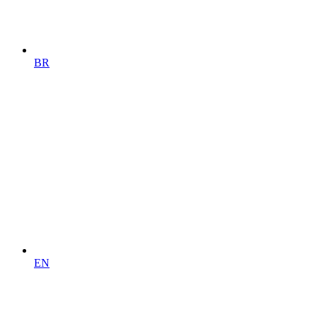
BR
EN