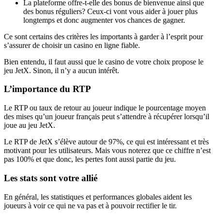
La plateforme offre-t-elle des bonus de bienvenue ainsi que
des bonus réguliers? Ceux-ci vont vous aider à jouer plus
longtemps et donc augmenter vos chances de gagner.
Ce sont certains des critères les importants à garder à l’esprit pour
s’assurer de choisir un casino en ligne fiable.
Bien entendu, il faut aussi que le casino de votre choix propose le
jeu JetX. Sinon, il n’y a aucun intérêt.
L’importance du RTP
Le RTP ou taux de retour au joueur indique le pourcentage moyen
des mises qu’un joueur français peut s’attendre à récupérer lorsqu’il
joue au jeu JetX.
Le RTP de JetX s’élève autour de 97%, ce qui est intéressant et très
motivant pour les utilisateurs. Mais vous noterez que ce chiffre n’est
pas 100% et que donc, les pertes font aussi partie du jeu.
Les stats sont votre allié
En général, les statistiques et performances globales aident les
joueurs à voir ce qui ne va pas et à pouvoir rectifier le tir.