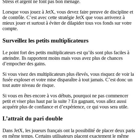
Stress et argent ne font pas bon ménage.
Lorsque vous jouez à JetX, vous devez faire preuve de discipline et
de contrôle. C’est avec cette stratégie JetX que vous arriverez à
mieux jouer et surtout à éviter de dilapider tous vos fonds sur votre
compte.
Surveillez les petits multiplicateurs
Le point fort des petits multiplicateurs est qu’ils sont plus faciles à
atteindre. Ils rapportent moins mais vous avez plus de chances
d’empocher des gains.
Si vous visez des multiplicateurs plus élevés, vous risquez de voir la
fusée exploser et votre mise disparaître à tout jamais. C’est donc un
tout autre niveau de risque.
Si vous en êtes encore à vos débuts, pourquoi ne pas commencer
petit et viser plus haut par la suite ? En gagnant, vous allez aussi
acquérir plus de confiance et d’expérience, ce qui vous sera utile.
L’attrait du pari double
Dans JetX, les joueurs français ont la possibilité de placer deux paris
en même temps. Certains utilisateurs placent exactement le même